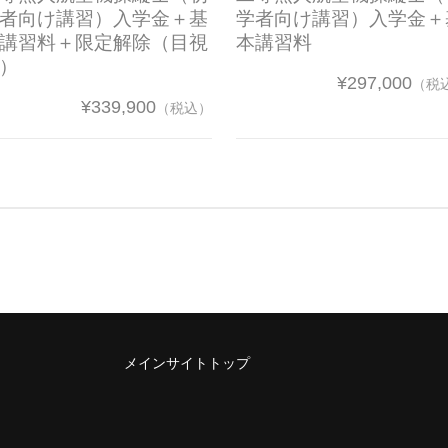
者向け講習）入学金＋基
学者向け講習）入学金＋
講習料＋限定解除（目視
本講習料
）
¥297,000
（税
¥339,900
（税込）
メインサイトトップ