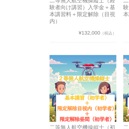
二等無人航空機操縦士（経
二
験者向け講習）入学金＋基
験
本講習料＋限定解除（目視
本
内）
¥132,000
（税込）
二等無人航空機操縦士（初
二