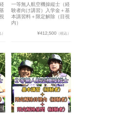
経
一等無人航空機操縦士（経
基
験者向け講習）入学金＋基
視
本講習料＋限定解除（目視
内）
¥412,500
込）
（税込）