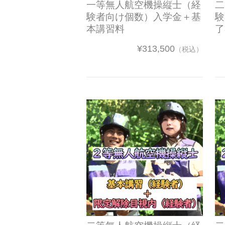
一等無人航空機操縦士（経
二
験者向け個数）入学金＋基
験
本講習料
了
¥313,500
（税込）