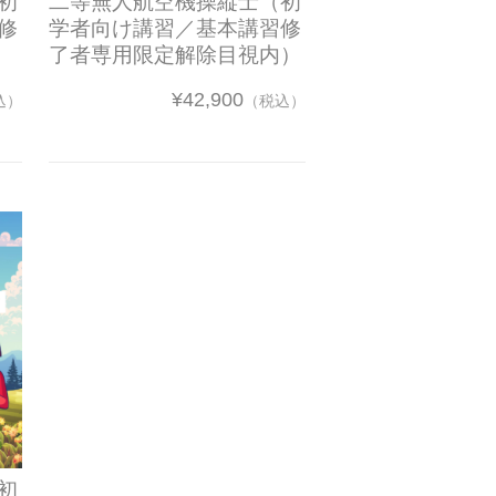
初
二等無人航空機操縦士（初
修
学者向け講習／基本講習修
了者専用限定解除目視内）
¥42,900
込）
（税込）
初