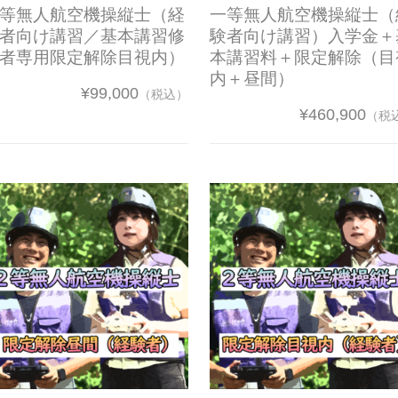
等無人航空機操縦士（経
一等無人航空機操縦士（
者向け講習／基本講習修
験者向け講習）入学金＋
者専用限定解除目視内）
本講習料＋限定解除（目
内＋昼間）
¥99,000
（税込）
¥460,900
（税