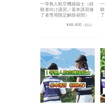
一等無人航空機操縦士（経
一
験者向け講習／基本講習修
験
了者専用限定解除昼間）
了
¥48,400
（税込）