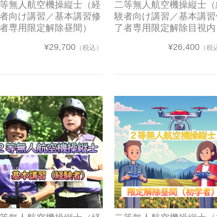
等無人航空機操縦士（経
二等無人航空機操縦士（
者向け講習／基本講習修
験者向け講習／基本講習
者専用限定解除昼間）
了者専用限定解除目視内
¥29,700
¥26,400
（税込）
（税