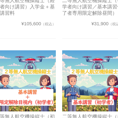
等無人航空機操縦士（経
二等無人航空機操縦士（
者向け講習）入学金＋基
学者向け講習／基本講習
講習料
了者専用限定解除昼間）
¥105,600
¥31,900
（税込）
（税
等無人航空機操縦士（初
二等無人航空機操縦士（