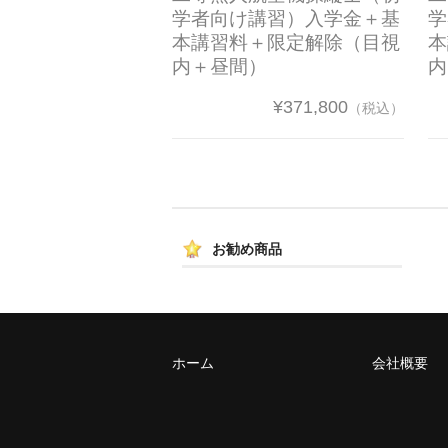
学者向け講習）入学金＋基
学
本講習料＋限定解除（目視
本
内＋昼間）
内
¥371,800
（税込）
お勧め商品
ホーム
会社概要