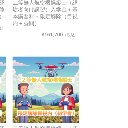
経
二等無人航空機操縦士（経
修
験者向け講習）入学金＋基
）
本講習料＋限定解除（目視
内＋昼間）
込）
¥161,700
（税込）